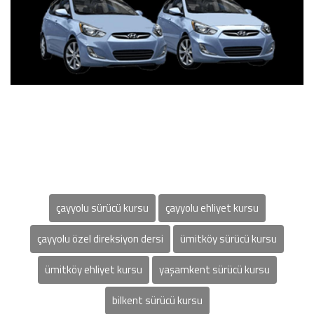
çayyolu sürücü kursu
çayyolu ehliyet kursu
çayyolu özel direksiyon dersi
ümitköy sürücü kursu
ümitköy ehliyet kursu
yaşamkent sürücü kursu
bilkent sürücü kursu