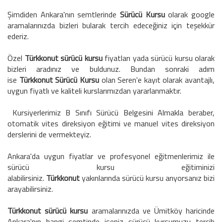
Şimdiden Ankara'nın semtlerinde
Sürücü Kursu
olarak google
aramalarınızda bizleri bularak tercih edeceğiniz için teşekkür
ederiz.
Özel
Türkkonut
sürücü kursu
fiyatları yada sürücü kursu olarak
bizleri aradınız ve buldunuz. Bundan sonraki adım
ise
Türkkonut
Sürücü
Kursu
olan Seren'e kayıt olarak avantajlı,
uygun fiyatlı ve kaliteli kurslarımızdan yararlanmaktır.
Kursiyerlerimiz B Sınıfı Sürücü Belgesini Almakla beraber,
otomatik vites direksiyon eğitimi ve manuel vites direksiyon
derslerini de vermekteyiz.
Ankara'da uygun fiyatlar ve profesyonel eğitmenlerimiz ile
sürücü kursu eğitiminizi
alabilirsiniz.
Türkkonut
yakınlarında sürücü kursu arıyorsanız bizi
arayabilirsiniz.
Türkkonut
sürücü kursu
aramalarınızda ve Ümitköy haricinde
Ankara'nın hangi semtinde iseniz sürücü kursumuzu tercih